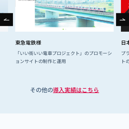
東急電鉄様
日
「いい街いい電車プロジェクト」のプロモーシ
プ
ョンサイトの制作と運用
ト
その他の
導入実績はこちら