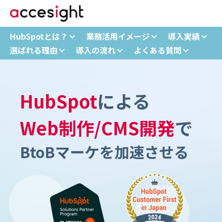
HubSpotとは？
業務活用イメージ
導入実績
選ばれる理由
導入の流れ
よくある質問
HubSpot
による
Web制作/CMS開発
で
BtoBマーケを加速させる