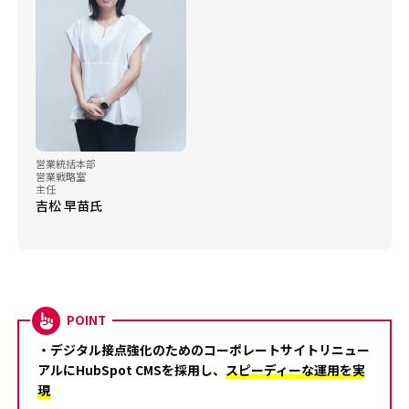
営業統括本部
営業戦略室
主任
吉松 早苗氏
POINT
・デジタル接点強化のためのコーポレートサイトリニュー
アルに
HubSpot CMS
を採用し、
スピーディーな運用を実
現