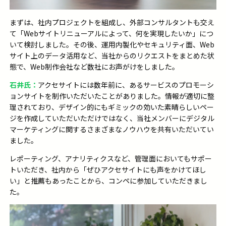
まずは、
社内
プロジェクトを組成し、
外部コンサルタントも交え
て
「
Webサイト
リニューアル
によって
、何
を実現したいか」につ
いて
検討し
ました。その後、
運用
内製化
やセキュリティ面
、
Web
サイト上のデータ活用など
、当社からの
リクエスト
を
まとめ
た状
態で
、
Web
制作会社など
数社にお声がけをしました。
石井氏：
アクセサイトには数年前に、あるサービスのプロモーシ
ョンサイトを制作いただいたことがありました。情報が適切に整
理されており、デザイン的にもギミックの効いた素晴らしいペー
ジを作成していただいただけではなく、当社メンバーにデジタル
マーケティングに関するさまざまなノウハウを共有いただいてい
ました。
レポーティング、アナリティクスなど、管理面においてもサポー
トいただき、社内から「ぜひアクセサイトにも声をかけてほし
い」と推薦もあったことから、コンペに参加していただきまし
た。