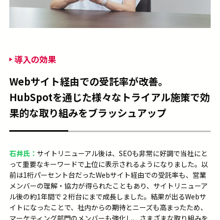
導入の効果
Webサイト経由での受託率が改善。
HubSpotを通じた様々なトライアル施策で効
果的な取り組みをブラッシュアップ
石井氏：
サイトリニューアル後は、
SEO
も非常に好調で当社にと
って重要なキーワードで上位に表示されるようになりました。
以
前は1桁パーセント台だった
Webサイト経由での
受託率も、営業
メンバーの理解・協力が得られたこともあり、サイトリニューア
ル後の約
1年間
で２桁台にまで成長しました。結果が出る
Webサ
イトになったことで
、社内からの期待とニーズも高まったため、
マーケティング部門の
メンバーも強化し、さまざまな取り組みを