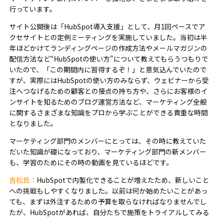
行っています。
サイト公開後は「
HubSpot
導入支援」として、月
1回
ペースでア
クセサイトとの定例ミーティングを実施していました。当初は半
年ほどかけてランディングページの作成方法やメールマガジンの
配信方法など“
HubSpotの
使い方”について教えてもらうつもりで
いたので、「この期間内に習得するぞ！」と意気込んでいたので
すが、実際には
HubSpot
の使い方のみならず、ウェビナーから受
注へつなげるための顧客との接点の持ち方や、さらにお客様のイ
ンサイトを知るためのブログ運営方法など、マーケティング全般
に関するさまざまな知識をプロから学ぶことができる貴重な時間
となりました。
マーケティング部門のメンバーにとっては、その時に教えていた
だいた知識が礎になっており、マーケティング部門の新メンバー
も、学習のためにその時の動画を見ているほどです。
吉松氏：
HubSpot
で内製化できることが増えたため、新しいこと
への挑戦もしやすくなりました。以前は何か始めたいことがあっ
ても、まずは外注するための予算を取らなければなりませんでし
たが、
HubSpot
があれば、自分たちで施策をトライアルしてみる