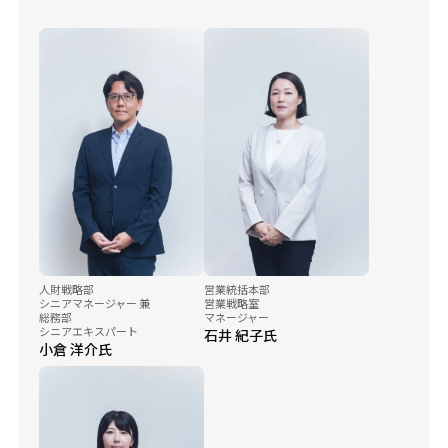
人財戦略部
営業統括本部
シニアマネージャー 兼
営業戦略室
総務部
マネージャー
シニアエキスパート
石井 紀子氏
小倉 洋介氏