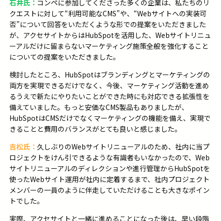
石井氏：
コンペに参加してくださった多くの企業は、私たちのリ
クエストに対して“利用可能なCMS”や、“
Web
サイトへの実装可
否”について回答をいただくような形での提案をいただきました
が、アクセサイトからは
HubSpotを活用
した、
Web
サイトリニュ
ーアルだけに留まらないマーケティング施策全般を強化すること
についての提案をいただきました。
検討したところ、
HubSpotは
ブランディングとマーケティングの
両方を実現できるだけでなく、今後、マーケティング活動を進め
るうえで新たにやりたいことができた時にも対応できる拡張性を
備えていました。もっと安価な
CMS
製品もありましたが、
HubSpot
は
CMSだけでなくマーケティングの機能を備え、
実現で
きることと費用のバランスがとても良いと感じました。
吉松氏：
久しぶりのWebサイトリニューアルのため、社内に当プ
ロジェクトをけん引できるような有識者もいなかったので、Web
サイトリニューアルのディレクションや進行管理から
HubSpotを
使ったWebサイト運用が社内に定着するまで、
社内プロジェクト
メンバーの一員のように伴走していただけることも大きなポイン
トでした。
実際、アクセサイトと一緒に進めることになった後は、早い段階