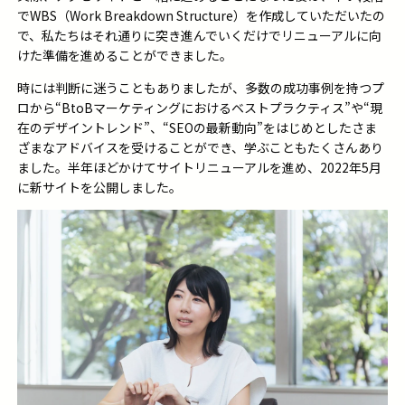
で
WBS
（
Work Breakdown Structure
）を作成していただいたの
で、私たちはそれ通りに突き進んでいくだけでリニューアルに向
けた準備を進めることができました。
時には判断に迷うこともありましたが、多数の成功事例を持つプ
ロから“
BtoB
マーケティングにおけるベストプラクティス”や“現
在のデザイントレンド”、“
SEO
の最新動向”をはじめとしたさま
ざまなアドバイスを受けることができ、学ぶこともたくさんあり
ました。半年ほどかけてサイトリニューアルを進め
、2022年5月
に新サイトを公開しました。