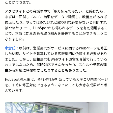
ことができます。
アクセサイトとの会話の中で「取り組んでみたい」と感じたら、
まずは一回試してみて、結果をデータで確認し、改善点があれば
修正したり、やってはみたけれど取り組む必要がないと判断すれ
ばやめたり……、
HubSpot
から得られるデータを有効活用するこ
とで、本当に効果のある取り組みを優先することができるように
なりました。
小倉氏：
以前は、営業部門がサービスに関する
Web
ページを修正
したい時、サイトを管掌している広報部門に依頼する必要があり
ました。しかし、広報部門も
Webサイト運営を
専業で行っている
わけではないため、即時対応できなかったり、スキルや予算の理
由から対応に時間を要したりすることもありました。
HubSpot
導入後は、それぞれが担当しているカテゴリ内のページ
を、すぐに修正対応できるようになったことも大きな成果だと考
えています。