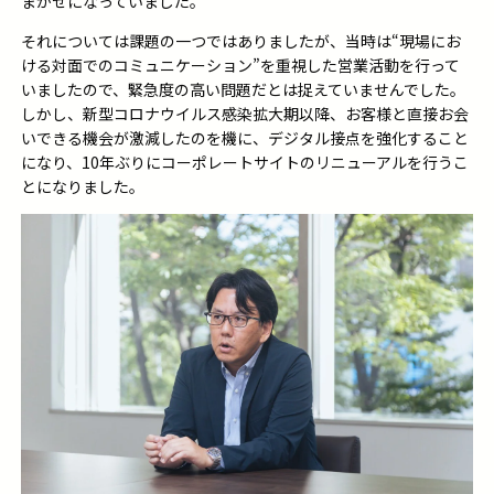
まかせ
に
なっていました
。
それについては
課題の一つではありましたが、
当時
は
“
現場
にお
ける対面での
コミュニケーション
”を重視した
営業活動を行って
いましたので
、
緊急度の高い
問題だ
と
は
捉えていませんでした。
しかし、
新型コロナウイルス感染拡大
期以降、
お客様と直接
お会
い
できる
機会
が
激減し
たのを機に、
デジタル接点
を
強化
する
こと
になり
、
10
年ぶりに
コーポレート
サイトのリニューアル
を行うこ
とになりました。