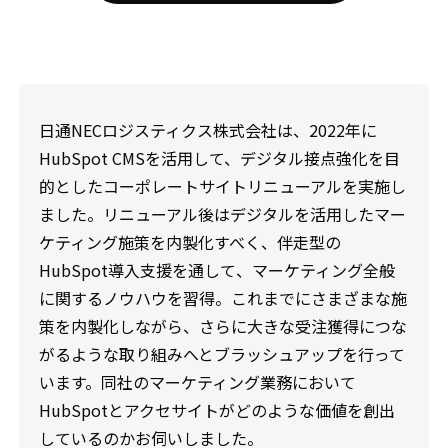
日通NEC
ロジスティクス株式会社は、2022年に
HubSpot CMS
を活用して
、
デジタル接点強化
を目
的とした
コーポレート
サイトリニューアルを実施
し
ました
。
リニューアル後
は
デジタルを活用したマー
ケティング施策を内製化すべく、伴走型の
HubSpot導入支援を通して
、
マーケティング全般
に関するノウハウを
習得。
これまでに
さまざまな
施
策
を内製
化しながら
、
さらに
大きな
受注獲得につな
がるような取り組み
へとブラッシュアップを行って
います。
同社の
マーケティング
業務
において
HubSpot
とアクセサイト
がどのような価値を創出
しているのかお伺いしました。