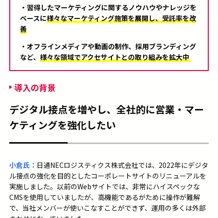
・習得したマーケティングに関するノウハウやナレッジを
ベースに
様々なマーケティング施策を展開し、受託率を改
善
・オフラインメディアや動画の制作、採用ブランディング
など、
様々な領域でアクセサイトとの取り組みを拡大中
導入の背景
デジタル接点を増やし、全社的に営業・マー
ケティングを強化したい
小倉氏：
日通NECロジスティクス株式会社では、2022年にデジタ
ル接点
の
強化を目的とした
コーポレート
サイト
の
リニューアルを
実施しました。
以前のWebサイト
で
は
、非常に
ハイスペックな
CMS
を使用していました
が、
高機能であるがために
操作が難解
で
、
当社
メンバー
が
使いこな
すことができず
、
運用
の多くは
外部