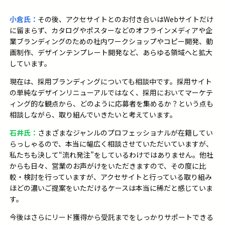
小倉氏：
その後、アクセサイトとのお付き合いは
Webサイトだけ
に留まらず、カタログやポスターなどのオフラインメディアや企
業ブランディングのための社内ワークショップやコピー開発、動
画制作、デザインテンプレート開発など、あらゆる領域へと拡大
しています。
現在は、採用ブランディングについても相談中です。
採用サイト
の単純なデザインリニューアルではなく、
採用においてマーケテ
ィング的な観点から、どのように応募者を集めるか？という点も
相談しながら、
取り組んでいきたいと考えています。
石井氏：
さまざまなジャンルのプロフェッショナルが在籍してい
らっしゃるので、本当に幅広く相談させていただいていますが、
私たちも決して“流れ発注”をしているわけではありません。他社
からも日々、営業のお声がけをいただきますので、その度に比
較・検討を行っていますが、アクセサイトと行っている取り組み
ほどの濃いご提案をいただけるケースは本当に稀だと感じていま
す。
今後はさらにリード獲得から受託までをしっかりサポートできる