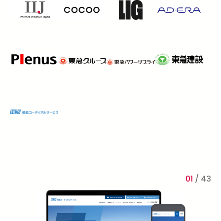
01
/
43