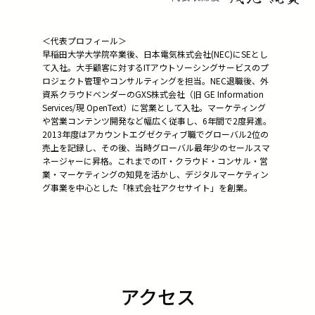
＜代表プロフィール＞
早稲田大学大学院卒業後、日本電気株式会社(NEC)にSEとし
て入社。大手顧客に対するITアウトソーシングサービスのプ
ロジェクト管理やコンサルティングを担当。NEC退職後、外
資系クラウドベンダーのGXS株式会社（旧 GE Information
Services/現 OpenText）に営業として入社。マーケティング
や営業コンテンツ開発など幅広く従事し、6年間で2度昇進。
2013年度はアカウントエグゼクティブ職でグローバル2位の
売上を記録し、その後、当時グローバル最年少のセールスマ
ネージャーに昇格。これまでのIT・クラウド・コンサル・営
業・マーケティングの知見を活かし、デジタルマーケティン
グ事業を中心とした「株式会社アクセサイト」を創業。
アクセス