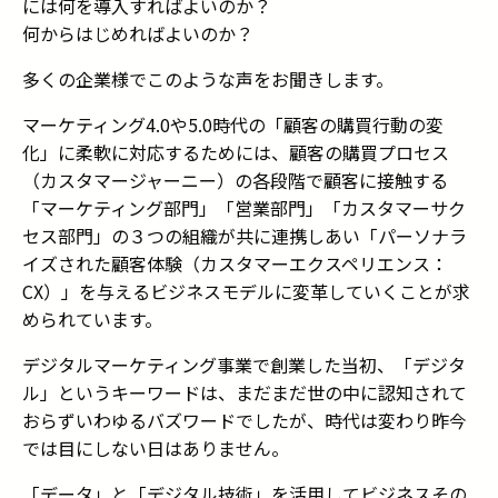
には何を導入すればよいのか？
何からはじめればよいのか？
多くの企業様でこのような声をお聞きします。
マーケティング
4.0や5.0
時代の「顧客の購買行動の変
化」に柔軟に対応するためには、顧客の購買プロセス
（カスタマージャーニー）の各段階で顧客に接触する
「マーケティング部門」「営業部門」「カスタマーサク
セス部門」の
３つの
組織が共に連携しあい「パーソナラ
イズされた顧客体験（カスタマーエクスペリエンス：
CX
）」を与えるビジネスモデルに変革していくことが求
められています。
デジタルマーケティング事業で創業した当初、「デジタ
ル」というキーワードは、まだまだ世の中に認知されて
おらずいわゆるバズワードでしたが、時代は変わり昨今
では目にしない日はありません。
「データ」と「デジタル技術」を活用してビジネスその