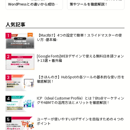
WordPressとの違いから成功事
策やツールを徹底解説！
例まで
人気記事
【Mac向け】4つの設定で簡単！スライドマスターの使
い方 -基本編-
[Google Fonts]WEBデザインで使える無料日本語フォン
ト13選 + 番外編
【きほんのき】HubSpotの各ツールの基本的な使い方を
徹底解説！
ICP（Ideal Customer Profile）とは？BtoBマーケティン
グやABMでの活用方法とメリットを徹底解説！
ユーザーが使いやすいUIデザインを目指すための４つの
ポイント