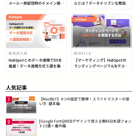
メール一斉配信時のドメイン接続
ルとは？データドリブンな商談管
方法を徹底解説！
理で営業DXを推進！
2024.5.28
2023.1.6
HubSpotとのデータ連携でDXを
【マーケティング】HubSpotの
推進！データ連携方式５選を徹底
ランディングページでA/Bテスト
解説！
を実施する方法
人気記事
【Mac向け】4つの設定で簡単！スライドマスターの使
い方 -基本編-
[Google Fonts]WEBデザインで使える無料日本語フォン
ト13選 + 番外編